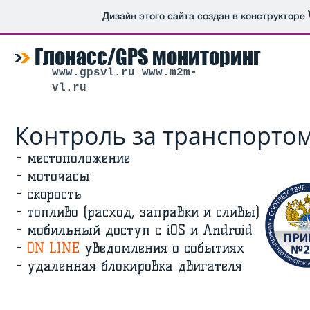
Дизайн этого сайта создан в конструкторе
Глонасс/GPS мониторинг
www.gpsvl.ru
www.m2m-
vl.ru
Контроль за транспорто
- местоположение
- моточасы
- скорость
- топливо (расход, заправки и сливы)
- мобильный доступ с iOS и Android
-
ON LINE
уведомления о событиях
- удаленная блокировка двигателя
Главная
Услуги
Wialon hosting
И