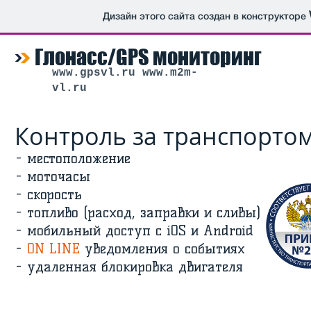
Дизайн этого сайта создан в конструкторе
Глонасс/GPS мониторинг
www.gpsvl.ru
www.m2m-
vl.ru
Контроль за транспорто
- местоположение
- моточасы
- скорость
- топливо (расход, заправки и сливы)
- мобильный доступ с iOS и Android
-
ON LINE
уведомления о событиях
- удаленная блокировка двигателя
Главная
Услуги
Wialon hosting
И